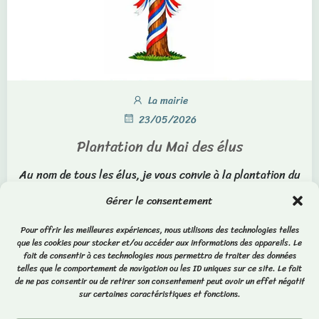
La mairie
23/05/2026
Plantation du Mai des élus
Au nom de tous les élus, je vous convie à la plantation du
Mai, samedi prochain à 11h. Nous serions ravis de vous
Gérer le consentement
compter parmi nous. Séverine GAUTIER, et toute
l'équipe municipale.
Pour offrir les meilleures expériences, nous utilisons des technologies telles
que les cookies pour stocker et/ou accéder aux informations des appareils. Le
fait de consentir à ces technologies nous permettra de traiter des données
0
Lire la suite
telles que le comportement de navigation ou les ID uniques sur ce site. Le fait
de ne pas consentir ou de retirer son consentement peut avoir un effet négatif
sur certaines caractéristiques et fonctions.