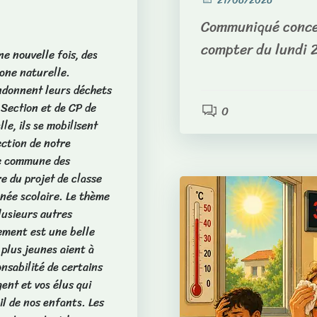
21/06/2026
Communiqué concern
compter du lundi 
e nouvelle fois, des
one naturelle.
ndonnent leurs déchets
 Section et de CP de
0
le, ils se mobilisent
ection de notre
re commune des
e du projet de classe
nnée scolaire. Le thème
lusieurs autres
ement est une belle
 plus jeunes aient à
nsabilité de certains
nt et vos élus qui
il de nos enfants. Les