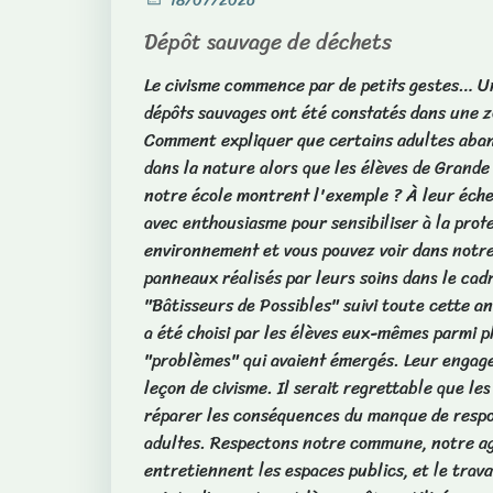
18/07/2026
Dépôt sauvage de déchets
Le civisme commence par de petits gestes… Un
dépôts sauvages ont été constatés dans une z
Comment expliquer que certains adultes aba
dans la nature alors que les élèves de Grande
notre école montrent l'exemple ? À leur échel
avec enthousiasme pour sensibiliser à la prot
environnement et vous pouvez voir dans not
panneaux réalisés par leurs soins dans le cadr
"Bâtisseurs de Possibles" suivi toute cette a
a été choisi par les élèves eux-mêmes parmi p
"problèmes" qui avaient émergés. Leur engag
leçon de civisme. Il serait regrettable que les
réparer les conséquences du manque de respo
adultes. Respectons notre commune, notre age
entretiennent les espaces publics, et le trava