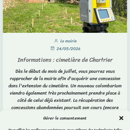
La mairie
24/05/2026
Informations : cimetière de Chartrier
Dès le début du mois de juillet, vous pourrez vous
rapprocher de la mairie afin d'acquérir une concession
dans l'extension du cimetière. Un nouveau colombarium
viendra également très prochainement prendre place à
côté de celui déjà existant. La récupération des
concessions abandonnées poursuit son cours (encore
environ un an avant que cette procédure soit terminée et
Gérer le consentement
que les concessions du cimetière actuel puissent être
remise en vente)