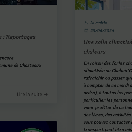
La mairie
23/06/2026
x : Reportages
Une salle climatis
chaleurs
 encore
En raison des fortes ch
ommune de Chasteaux
climatisée au Chaban'Ca
rafraîchir ou passer qu
à compter de ce mardi a
ordre), à toutes les pe
Lire la suite
particulier les personne
venir profiter de ce lie
des livres, des activité
vous pouvez contacter 
transport peut être mis