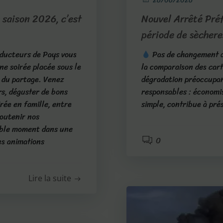
26/06/2026
 saison 2026, c’est
Nouvel Arrêté Préf
période de sèchere
oducteurs de Pays vous
Pas de changement d
e soirée placée sous le
la comparaison des cart
et du partage. Venez
dégradation préoccupant
rs, déguster de bons
responsables : économi
irée en famille, entre
simple, contribue à pré
soutenir nos
able moment dans une
0
es animations
Lire la suite