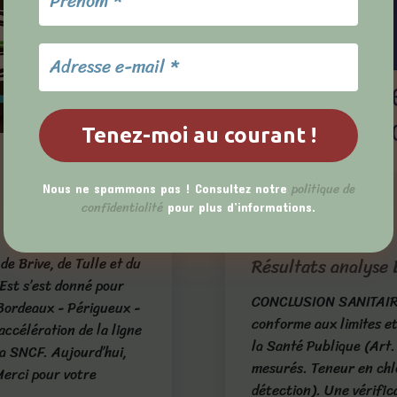
politique de
Nous ne spammons pas ! Consultez notre
confidentialité
La mairie
pour plus d’informations.
25/06/2026
e Brive, de Tulle et du
Résultats analyse
 Est s’est donné pour
CONCLUSION SANITAIRE
 Bordeaux - Périgueux -
conforme aux limites et
’accélération de la ligne
la Santé Publique (Art
la SNCF. Aujourd’hui,
mesurés. Teneur en chlo
Merci pour votre
détection). Une vérific